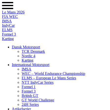
Videre
til
Le Mans 2026
indhold
FIA WEC
IMSA
IndyCar
ELMS
Formel 3
Karting
Dansk Motorsport
TCR Denmark
Nordic 4
Karting
International Motorsport
IMSA
WEC – World Endurance Championship
ELMS – European Le Mans Series
NTT IndyCar Series
Formel 1
Formel 3
British GT
GT World Challenge
24H Series
Artikelserier