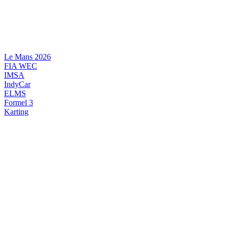
Videre
til
indhold
Le Mans 2026
FIA WEC
IMSA
IndyCar
ELMS
Formel 3
Karting
DANSK MOTORSPORT
INTERNATIONAL MOTORSPORT
ARTIKELSERIER