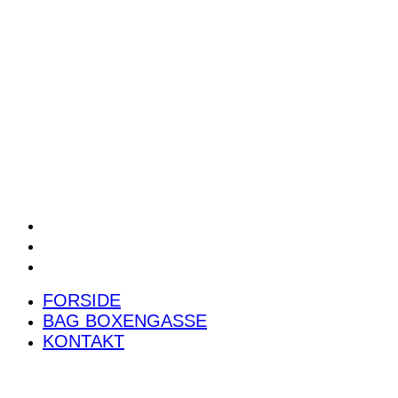
POWER RANKING
PODCAST
PRESSEMEDDELELSER
BILTEST
FORSIDE
BAG BOXENGASSE
KONTAKT
FORSIDE
BAG BOXENGASSE
KONTAKT