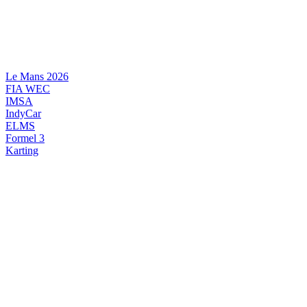
Videre
til
indhold
Le Mans 2026
FIA WEC
IMSA
IndyCar
ELMS
Formel 3
Karting
DANSK MOTORSPORT
INTERNATIONAL MOTORSPORT
ARTIKELSERIER