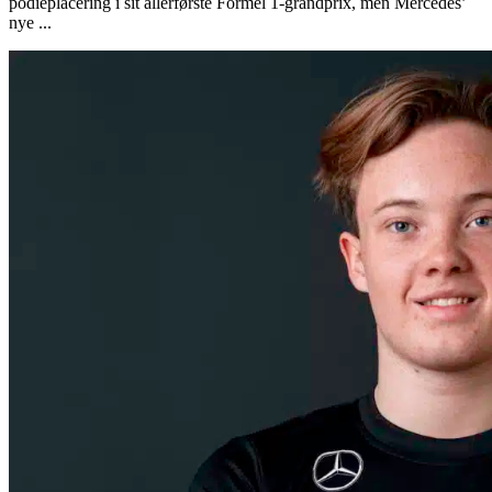
podieplacering i sit allerførste Formel 1-grandprix, men Mercedes’
nye ...