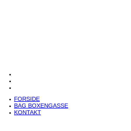
POWER RANKING
PODCAST
PRESSEMEDDELELSER
BILTEST
FORSIDE
BAG BOXENGASSE
KONTAKT
FORSIDE
BAG BOXENGASSE
KONTAKT