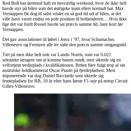
Red Bull har derimod haft en besværlig weekend, hvor de ikke helt
havde styr på bilen som det østrigske team ellers normalt har. Max
Verstappen fik dog til sidst vristet en så god tid ud af bilen, at det
ville have været endnu en pole position til hollænderen… Hvis ikke
lige det var fordi Russel havde sat præcis samme tid, bare kort før
Verstappen.
Det gav associationer til løbet i Jerez i ’97, hvor Schumacher,
Villeneuve og Frentzen alle tre satte den præcis samme omgangstid.
Tæt på men ikke helt nok var Lando Norris, som var 0.021
sekunder længere om at komme banen rundt, men sikrede sig en
velfortjent tredjeplads i kvalifikationen. Briten blev fulgt trop af sin
australske holdkammerat Oscar Piastri på fjerdepladsen. Mest
imponerende var dog Daniel Ricciardo som sikrede sig
femtepladsen for RB, 10 år efter hans første F1-sejr på netop Circuit
Gilles-Villeneuve.