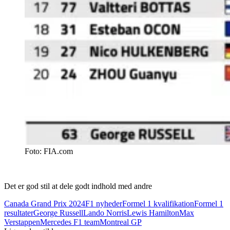
Foto: FIA.com
Det er god stil at dele godt indhold med andre
Canada Grand Prix 2024
F1 nyheder
Formel 1 kvalifikation
Formel 1
resultater
George Russell
Lando Norris
Lewis Hamilton
Max
Verstappen
Mercedes F1 team
Montreal GP