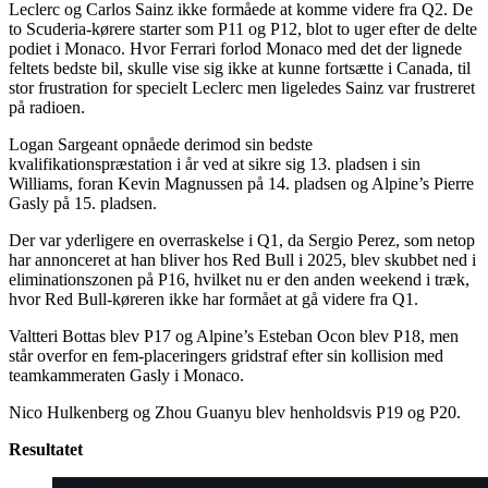
Leclerc og Carlos Sainz ikke formåede at komme videre fra Q2. De
to Scuderia-kørere starter som P11 og P12, blot to uger efter de delte
podiet i Monaco. Hvor Ferrari forlod Monaco med det der lignede
feltets bedste bil, skulle vise sig ikke at kunne fortsætte i Canada, til
stor frustration for specielt Leclerc men ligeledes Sainz var frustreret
på radioen.
Logan Sargeant opnåede derimod sin bedste
kvalifikationspræstation i år ved at sikre sig 13. pladsen i sin
Williams, foran Kevin Magnussen på 14. pladsen og Alpine’s Pierre
Gasly på 15. pladsen.
Der var yderligere en overraskelse i Q1, da Sergio Perez, som netop
har annonceret at han bliver hos Red Bull i 2025, blev skubbet ned i
eliminationszonen på P16, hvilket nu er den anden weekend i træk,
hvor Red Bull-køreren ikke har formået at gå videre fra Q1.
Valtteri Bottas blev P17 og Alpine’s Esteban Ocon blev P18, men
står overfor en fem-placeringers gridstraf efter sin kollision med
teamkammeraten Gasly i Monaco.
Nico Hulkenberg og Zhou Guanyu blev henholdsvis P19 og P20.
Resultatet