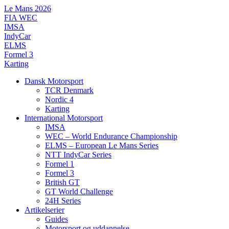
Videre
Le Mans 2026
til
FIA WEC
indhold
IMSA
IndyCar
ELMS
Formel 3
Karting
Dansk Motorsport
TCR Denmark
Nordic 4
Karting
International Motorsport
IMSA
WEC – World Endurance Championship
ELMS – European Le Mans Series
NTT IndyCar Series
Formel 1
Formel 3
British GT
GT World Challenge
24H Series
Artikelserier
Guides
Motorsport og uddannelse