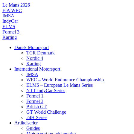
Videre
Le Mans 2026
til
FIA WEC
indhold
IMSA
IndyCar
ELMS
Formel 3
Karting
Dansk Motorsport
TCR Denmark
Nordic 4
Karting
International Motorsport
IMSA
WEC – World Endurance Championship
ELMS – European Le Mans Series
NTT IndyCar Series
Formel 1
Formel 3
British GT
GT World Challenge
24H Series
Artikelserier
Guides
Motorsport og uddannelse