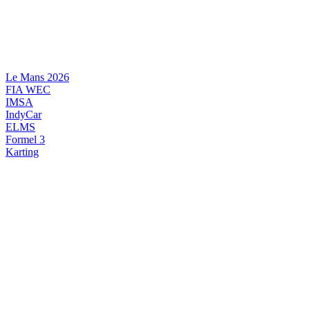
Videre
til
indhold
Le Mans 2026
FIA WEC
IMSA
IndyCar
ELMS
Formel 3
Karting
DANSK MOTORSPORT
INTERNATIONAL MOTORSPORT
ARTIKELSERIER