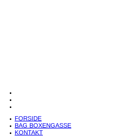
POWER RANKING
PODCAST
PRESSEMEDDELELSER
BILTEST
FORSIDE
BAG BOXENGASSE
KONTAKT
FORSIDE
BAG BOXENGASSE
KONTAKT