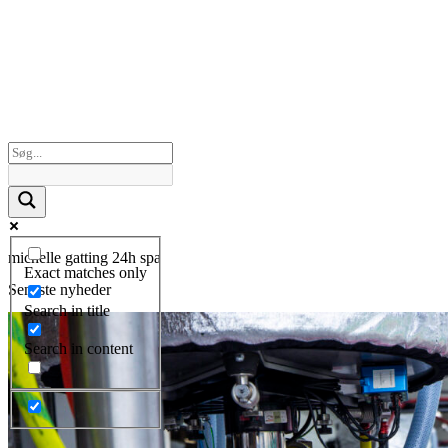
michelle gatting 24h spa
Exact matches only
Seneste nyheder
Search in title
Search in content