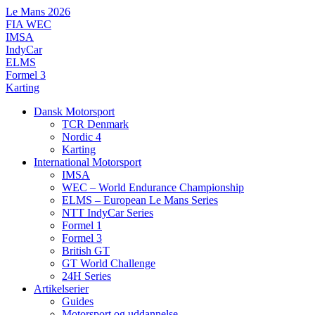
Videre
Le Mans 2026
til
FIA WEC
indhold
IMSA
IndyCar
ELMS
Formel 3
Karting
Dansk Motorsport
TCR Denmark
Nordic 4
Karting
International Motorsport
IMSA
WEC – World Endurance Championship
ELMS – European Le Mans Series
NTT IndyCar Series
Formel 1
Formel 3
British GT
GT World Challenge
24H Series
Artikelserier
Guides
Motorsport og uddannelse