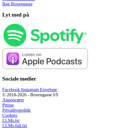
Bag Boxengasse
Lyt med på
Sociale medier
Facebook
Instagram
Envelope
© 2018-2026 - Boxengasse I/S
Annoncører
Presse
Privatlivspolitik
Cookies
LLMs.txt
LLMs-full.txt