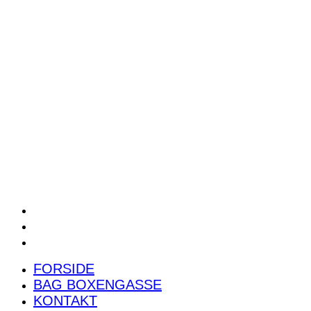
POWER RANKING
PODCAST
PRESSEMEDDELELSER
BILTEST
FORSIDE
BAG BOXENGASSE
KONTAKT
FORSIDE
BAG BOXENGASSE
KONTAKT