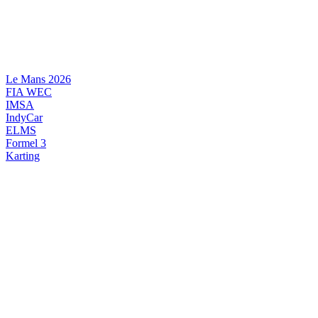
Videre
til
indhold
Le Mans 2026
FIA WEC
IMSA
IndyCar
ELMS
Formel 3
Karting
DANSK MOTORSPORT
INTERNATIONAL MOTORSPORT
ARTIKELSERIER