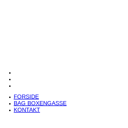
POWER RANKING
PODCAST
PRESSEMEDDELELSER
BILTEST
FORSIDE
BAG BOXENGASSE
KONTAKT
FORSIDE
BAG BOXENGASSE
KONTAKT