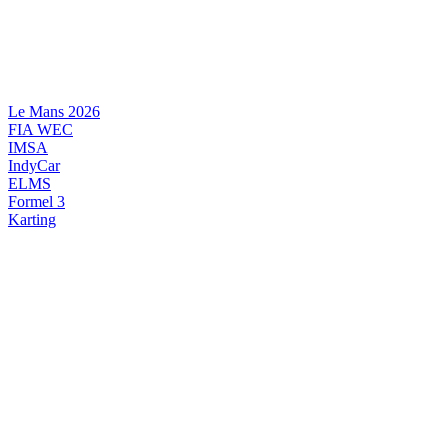
Videre
til
indhold
Le Mans 2026
FIA WEC
IMSA
IndyCar
ELMS
Formel 3
Karting
DANSK MOTORSPORT
INTERNATIONAL MOTORSPORT
ARTIKELSERIER