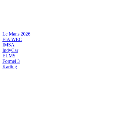
Videre
til
indhold
Le Mans 2026
FIA WEC
IMSA
IndyCar
ELMS
Formel 3
Karting
DANSK MOTORSPORT
INTERNATIONAL MOTORSPORT
ARTIKELSERIER