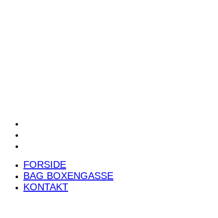
POWER RANKING
PODCAST
PRESSEMEDDELELSER
BILTEST
FORSIDE
BAG BOXENGASSE
KONTAKT
FORSIDE
BAG BOXENGASSE
KONTAKT