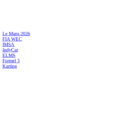
Videre
til
indhold
Le Mans 2026
FIA WEC
IMSA
IndyCar
ELMS
Formel 3
Karting
DANSK MOTORSPORT
INTERNATIONAL MOTORSPORT
ARTIKELSERIER