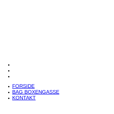
POWER RANKING
PODCAST
PRESSEMEDDELELSER
BILTEST
FORSIDE
BAG BOXENGASSE
KONTAKT
FORSIDE
BAG BOXENGASSE
KONTAKT