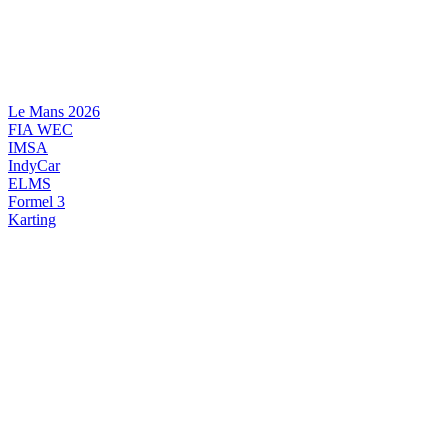
Videre
til
indhold
Le Mans 2026
FIA WEC
IMSA
IndyCar
ELMS
Formel 3
Karting
DANSK MOTORSPORT
INTERNATIONAL MOTORSPORT
ARTIKELSERIER