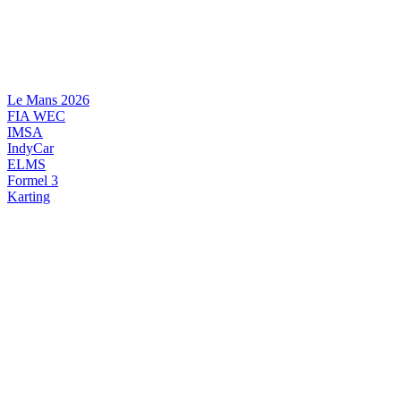
Videre
til
indhold
Le Mans 2026
FIA WEC
IMSA
IndyCar
ELMS
Formel 3
Karting
DANSK MOTORSPORT
INTERNATIONAL MOTORSPORT
ARTIKELSERIER