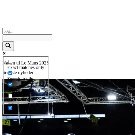
Natten til Le Mans 2025
Exact matches only
Seneste nyheder
Search in title
Search in content