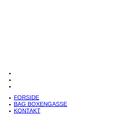
POWER RANKING
PODCAST
PRESSEMEDDELELSER
BILTEST
FORSIDE
BAG BOXENGASSE
KONTAKT
FORSIDE
BAG BOXENGASSE
KONTAKT