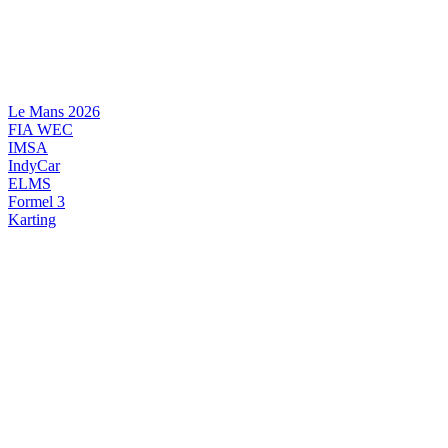
Videre
til
indhold
Le Mans 2026
FIA WEC
IMSA
IndyCar
ELMS
Formel 3
Karting
DANSK MOTORSPORT
INTERNATIONAL MOTORSPORT
ARTIKELSERIER