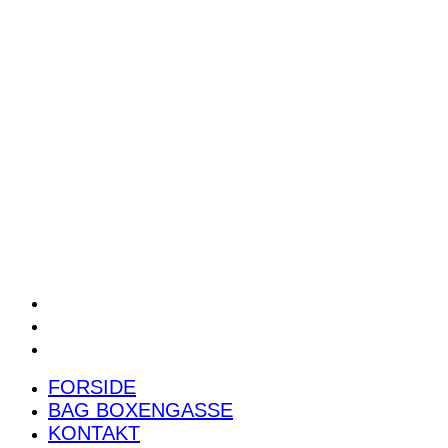
POWER RANKING
PODCAST
PRESSEMEDDELELSER
BILTEST
FORSIDE
BAG BOXENGASSE
KONTAKT
FORSIDE
BAG BOXENGASSE
KONTAKT