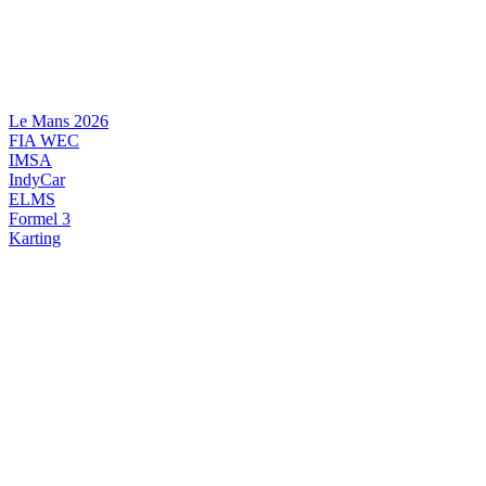
Videre
til
indhold
Le Mans 2026
FIA WEC
IMSA
IndyCar
ELMS
Formel 3
Karting
DANSK MOTORSPORT
INTERNATIONAL MOTORSPORT
ARTIKELSERIER