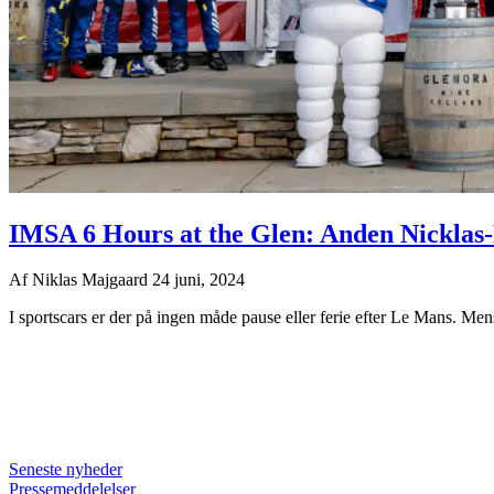
IMSA 6 Hours at the Glen: Anden Nicklas-N
Af
Niklas Majgaard
24 juni, 2024
I sportscars er der på ingen måde pause eller ferie efter Le Mans. Men
Seneste nyheder
Pressemeddelelser