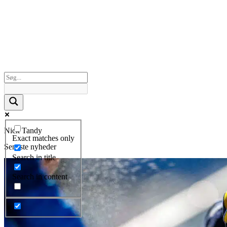
Nick Tandy
Exact matches only
Seneste nyheder
Search in title
Search in content