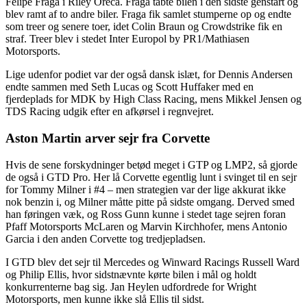
Felipe Fraga i Riley Oreca. Fraga tabte bilen i den sidste genstart og
blev ramt af to andre biler. Fraga fik samlet stumperne op og endte
som treer og senere toer, idet Colin Braun og Crowdstrike fik en
straf. Treer blev i stedet Inter Europol by PR1/Mathiasen
Motorsports.
Lige udenfor podiet var der også dansk islæt, for Dennis Andersen
endte sammen med Seth Lucas og Scott Huffaker med en
fjerdeplads for MDK by High Class Racing, mens Mikkel Jensen og
TDS Racing udgik efter en afkørsel i regnvejret.
Aston Martin arver sejr fra Corvette
Hvis de sene forskydninger betød meget i GTP og LMP2, så gjorde
de også i GTD Pro. Her lå Corvette egentlig lunt i svinget til en sejr
for Tommy Milner i #4 – men strategien var der lige akkurat ikke
nok benzin i, og Milner måtte pitte på sidste omgang. Derved smed
han føringen væk, og Ross Gunn kunne i stedet tage sejren foran
Pfaff Motorsports McLaren og Marvin Kirchhofer, mens Antonio
Garcia i den anden Corvette tog tredjepladsen.
I GTD blev det sejr til Mercedes og Winward Racings Russell Ward
og Philip Ellis, hvor sidstnævnte kørte bilen i mål og holdt
konkurrenterne bag sig. Jan Heylen udfordrede for Wright
Motorsports, men kunne ikke slå Ellis til sidst.