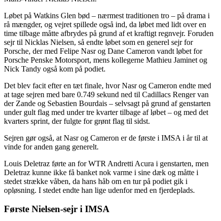
Løbet på Watkins Glen bød – nærmest traditionen tro – på drama i
rå mængder, og vejret spillede også ind, da løbet med lidt over en
time tilbage måtte afbrydes på grund af et kraftigt regnvejr. Foruden
sejr til Nicklas Nielsen, så endte løbet som en generel sejr for
Porsche, der med Felipe Nasr og Dane Cameron vandt løbet for
Porsche Penske Motorsport, mens kollegerne Mathieu Jaminet og
Nick Tandy også kom på podiet.
Det blev facit efter en tæt finale, hvor Nasr og Cameron endte med
at tage sejren med bare 0.749 sekund ned til Cadillacs Renger van
der Zande og Sebastien Bourdais – selvsagt på grund af genstarten
under gult flag med under tre kvarter tilbage af løbet – og med det
kvarters sprint, der fulgte for grønt flag til sidst.
Sejren gør også, at Nasr og Cameron er de første i IMSA i år til at
vinde for anden gang generelt.
Louis Deletraz førte an for WTR Andretti Acura i genstarten, men
Deletraz kunne ikke få banket nok varme i sine dæk og måtte i
stedet strække våben, da hans håb om en tur på podiet gik i
opløsning. I stedet endte han lige udenfor med en fjerdeplads.
Første Nielsen-sejr i IMSA