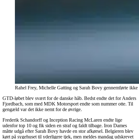
Rahel Frey, Michelle Gatting og Sarah Bovy gennemførte ikke – 
GTD-løbet blev svært for de danske håb. Bedst endte det for Anders
Fjordbach, som med MDK Motorsport endte som nummer otte. Til
gengæld var det ikke nemt for de øvrige.
Frederik Schandorff og Inception Racing McLaren endte lige
udenfor top 10 og fik siden en straf og faldt tilbage. Iron Dames
måtte udgå efter Sarah Bovy havde en stor afkørsel. Belgieren blev
kørt på sygehuset til yderligere tjek, men meldes mandag udskrevet