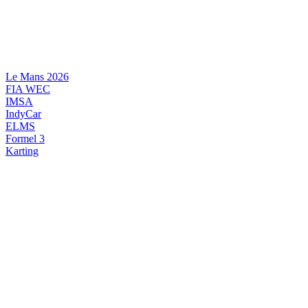
Videre
til
indhold
Le Mans 2026
FIA WEC
IMSA
IndyCar
ELMS
Formel 3
Karting
DANSK MOTORSPORT
INTERNATIONAL MOTORSPORT
ARTIKELSERIER