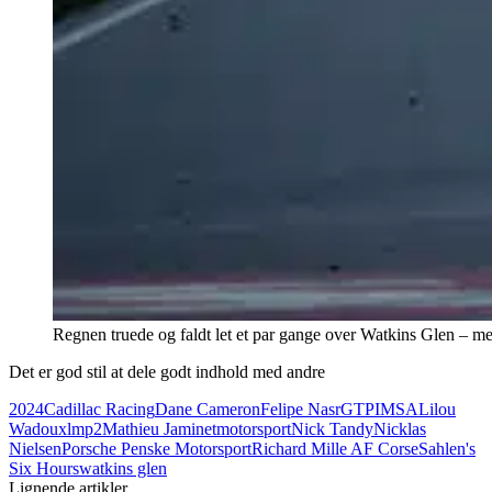
Regnen truede og faldt let et par gange over Watkins Glen – men 
Det er god stil at dele godt indhold med andre
2024
Cadillac Racing
Dane Cameron
Felipe Nasr
GTP
IMSA
Lilou
Wadoux
lmp2
Mathieu Jaminet
motorsport
Nick Tandy
Nicklas
Nielsen
Porsche Penske Motorsport
Richard Mille AF Corse
Sahlen's
Six Hours
watkins glen
Lignende artikler