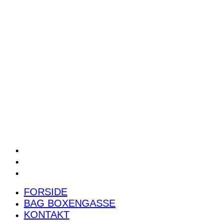
POWER RANKING
PODCAST
PRESSEMEDDELELSER
BILTEST
FORSIDE
BAG BOXENGASSE
KONTAKT
FORSIDE
BAG BOXENGASSE
KONTAKT