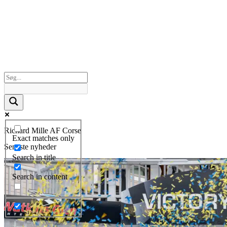
Richard Mille AF Corse
Exact matches only
Seneste nyheder
Search in title
Search in content