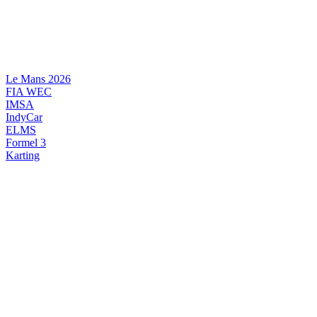
Videre
til
indhold
Le Mans 2026
FIA WEC
IMSA
IndyCar
ELMS
Formel 3
Karting
DANSK MOTORSPORT
INTERNATIONAL MOTORSPORT
ARTIKELSERIER