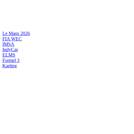
Videre
til
indhold
Le Mans 2026
FIA WEC
IMSA
IndyCar
ELMS
Formel 3
Karting
DANSK MOTORSPORT
INTERNATIONAL MOTORSPORT
ARTIKELSERIER