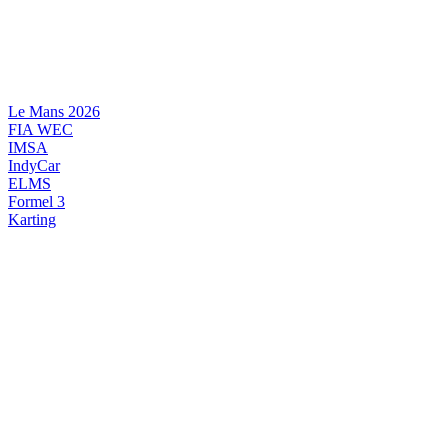
Videre
til
indhold
Le Mans 2026
FIA WEC
IMSA
IndyCar
ELMS
Formel 3
Karting
DANSK MOTORSPORT
INTERNATIONAL MOTORSPORT
ARTIKELSERIER