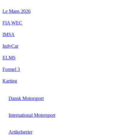
Videre
til
Le Mans 2026
indhold
FIA WEC
IMSA
IndyCar
ELMS
Formel 3
Karting
Dansk Motorsport
International Motorsport
Artikelserier