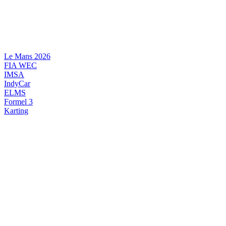
Videre
til
indhold
Le Mans 2026
FIA WEC
IMSA
IndyCar
ELMS
Formel 3
Karting
DANSK MOTORSPORT
INTERNATIONAL MOTORSPORT
ARTIKELSERIER