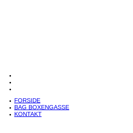
POWER RANKING
PODCAST
PRESSEMEDDELELSER
BILTEST
FORSIDE
BAG BOXENGASSE
KONTAKT
FORSIDE
BAG BOXENGASSE
KONTAKT