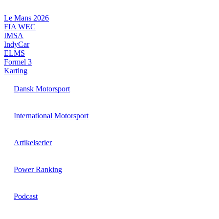
Videre
til
Le Mans 2026
indhold
FIA WEC
IMSA
IndyCar
ELMS
Formel 3
Karting
Dansk Motorsport
International Motorsport
Artikelserier
Power Ranking
Podcast