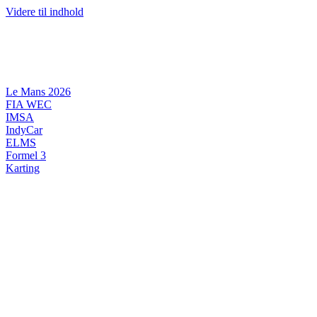
Videre til indhold
Le Mans 2026
FIA WEC
IMSA
IndyCar
ELMS
Formel 3
Karting
DANSK MOTORSPORT
INTERNATIONAL MOTORSPORT
ARTIKELSERIER