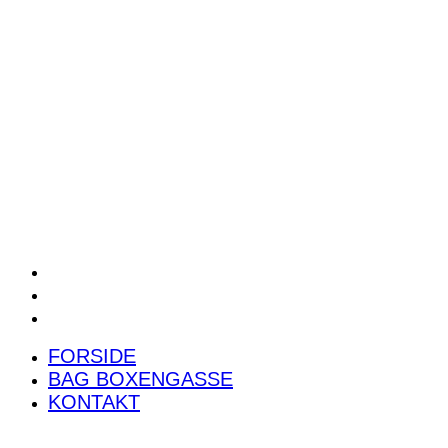
POWER RANKING
PODCAST
PRESSEMEDDELELSER
BILTEST
FORSIDE
BAG BOXENGASSE
KONTAKT
FORSIDE
BAG BOXENGASSE
KONTAKT