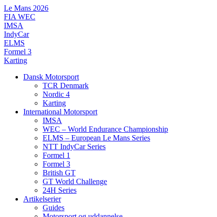
Videre
Le Mans 2026
til
FIA WEC
indhold
IMSA
IndyCar
ELMS
Formel 3
Karting
Dansk Motorsport
TCR Denmark
Nordic 4
Karting
International Motorsport
IMSA
WEC – World Endurance Championship
ELMS – European Le Mans Series
NTT IndyCar Series
Formel 1
Formel 3
British GT
GT World Challenge
24H Series
Artikelserier
Guides
Motorsport og uddannelse