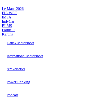
Videre
til
Le Mans 2026
indhold
FIA WEC
IMSA
IndyCar
ELMS
Formel 3
Karting
Dansk Motorsport
International Motorsport
Artikelserier
Power Ranking
Podcast