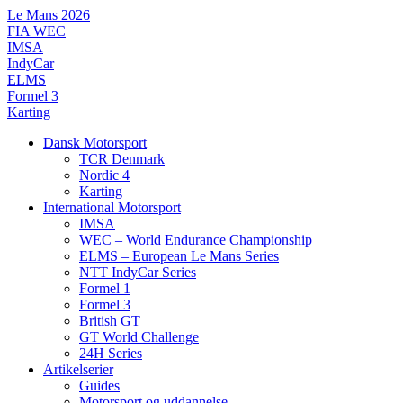
Videre
Le Mans 2026
til
FIA WEC
indhold
IMSA
IndyCar
ELMS
Formel 3
Karting
Dansk Motorsport
TCR Denmark
Nordic 4
Karting
International Motorsport
IMSA
WEC – World Endurance Championship
ELMS – European Le Mans Series
NTT IndyCar Series
Formel 1
Formel 3
British GT
GT World Challenge
24H Series
Artikelserier
Guides
Motorsport og uddannelse