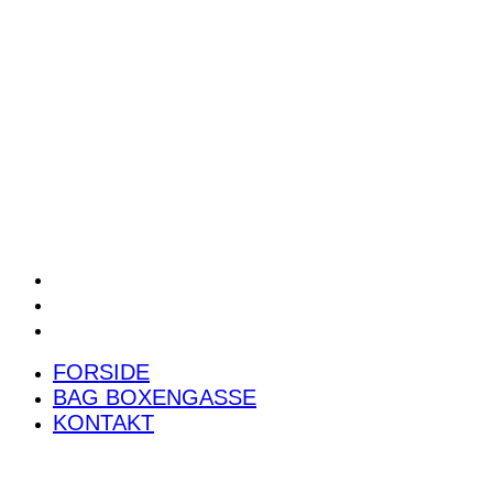
POWER RANKING
PODCAST
PRESSEMEDDELELSER
BILTEST
FORSIDE
BAG BOXENGASSE
KONTAKT
FORSIDE
BAG BOXENGASSE
KONTAKT