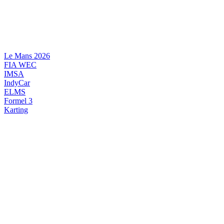
Videre
til
indhold
Le Mans 2026
FIA WEC
IMSA
IndyCar
ELMS
Formel 3
Karting
DANSK MOTORSPORT
INTERNATIONAL MOTORSPORT
ARTIKELSERIER