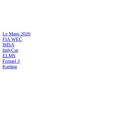
Videre
til
indhold
Le Mans 2026
FIA WEC
IMSA
IndyCar
ELMS
Formel 3
Karting
DANSK MOTORSPORT
INTERNATIONAL MOTORSPORT
ARTIKELSERIER