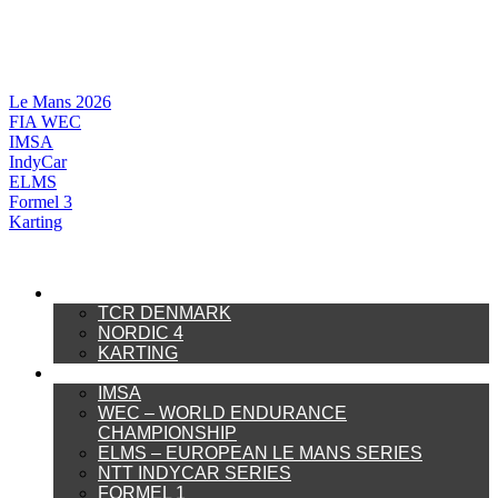
Videre
til
indhold
Le Mans 2026
FIA WEC
IMSA
IndyCar
ELMS
Formel 3
Karting
DANSK MOTORSPORT
TCR DENMARK
NORDIC 4
KARTING
INTERNATIONAL MOTORSPORT
IMSA
WEC – WORLD ENDURANCE
CHAMPIONSHIP
ELMS – EUROPEAN LE MANS SERIES
NTT INDYCAR SERIES
FORMEL 1