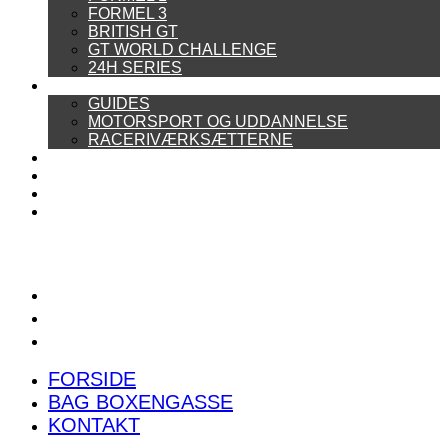
FORMEL 3
BRITISH GT
GT WORLD CHALLENGE
24H SERIES
ARTIKELSERIER
GUIDES
MOTORSPORT OG UDDANNELSE
RACERIVÆRKSÆTTERNE
POWER RANKING
PODCAST
PRESSEMEDDELELSER
BILTEST
FORSIDE
BAG BOXENGASSE
KONTAKT
FORSIDE
BAG BOXENGASSE
KONTAKT