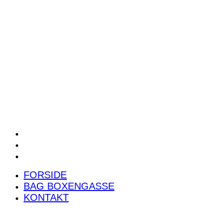
POWER RANKING
PODCAST
PRESSEMEDDELELSER
BILTEST
FORSIDE
BAG BOXENGASSE
KONTAKT
FORSIDE
BAG BOXENGASSE
KONTAKT