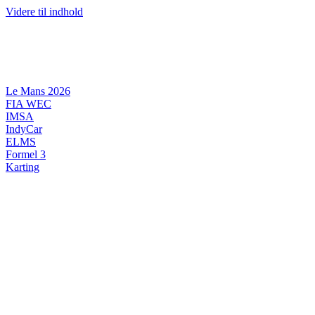
Videre til indhold
Le Mans 2026
FIA WEC
IMSA
IndyCar
ELMS
Formel 3
Karting
DANSK MOTORSPORT
INTERNATIONAL MOTORSPORT
ARTIKELSERIER