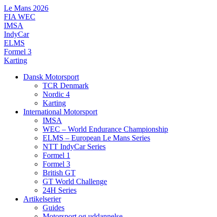
Videre
Le Mans 2026
til
FIA WEC
indhold
IMSA
IndyCar
ELMS
Formel 3
Karting
Dansk Motorsport
TCR Denmark
Nordic 4
Karting
International Motorsport
IMSA
WEC – World Endurance Championship
ELMS – European Le Mans Series
NTT IndyCar Series
Formel 1
Formel 3
British GT
GT World Challenge
24H Series
Artikelserier
Guides
Motorsport og uddannelse