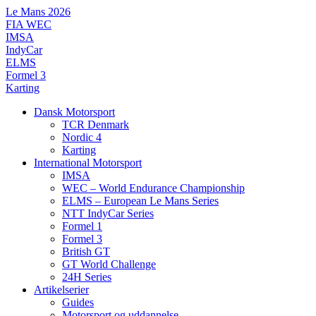
Videre
Le Mans 2026
til
FIA WEC
indhold
IMSA
IndyCar
ELMS
Formel 3
Karting
Dansk Motorsport
TCR Denmark
Nordic 4
Karting
International Motorsport
IMSA
WEC – World Endurance Championship
ELMS – European Le Mans Series
NTT IndyCar Series
Formel 1
Formel 3
British GT
GT World Challenge
24H Series
Artikelserier
Guides
Motorsport og uddannelse