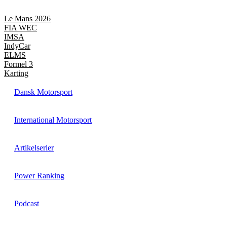
Videre
til
Le Mans 2026
indhold
FIA WEC
IMSA
IndyCar
ELMS
Formel 3
Karting
Dansk Motorsport
International Motorsport
Artikelserier
Power Ranking
Podcast