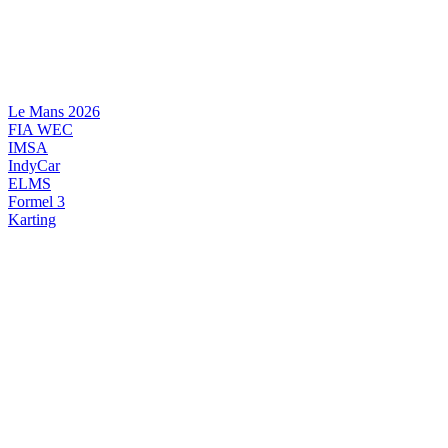
Videre
til
indhold
Le Mans 2026
FIA WEC
IMSA
IndyCar
ELMS
Formel 3
Karting
DANSK MOTORSPORT
INTERNATIONAL MOTORSPORT
ARTIKELSERIER