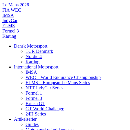
Videre
Le Mans 2026
til
FIA WEC
indhold
IMSA
IndyCar
ELMS
Formel 3
Karting
Dansk Motorsport
TCR Denmark
Nordic 4
Karting
International Motorsport
IMSA
WEC – World Endurance Championship
ELMS – European Le Mans Series
NTT IndyCar Series
Formel 1
Formel 3
British GT
GT World Challenge
24H Series
Artikelserier
Guides
Motorsport og uddannelse