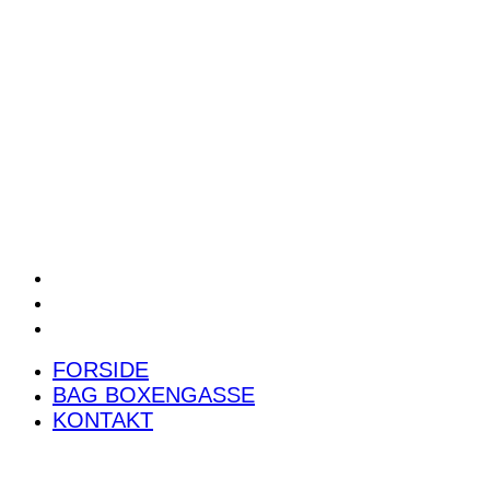
POWER RANKING
PODCAST
PRESSEMEDDELELSER
BILTEST
FORSIDE
BAG BOXENGASSE
KONTAKT
FORSIDE
BAG BOXENGASSE
KONTAKT