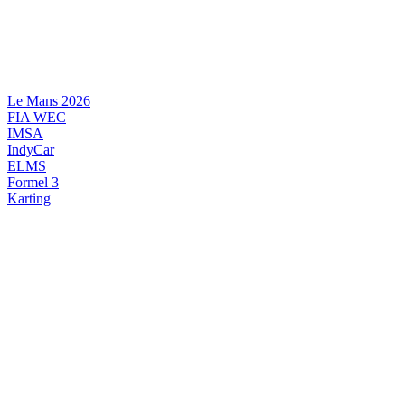
Videre
til
indhold
Le Mans 2026
FIA WEC
IMSA
IndyCar
ELMS
Formel 3
Karting
DANSK MOTORSPORT
INTERNATIONAL MOTORSPORT
ARTIKELSERIER