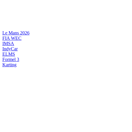
Videre
til
indhold
Le Mans 2026
FIA WEC
IMSA
IndyCar
ELMS
Formel 3
Karting
DANSK MOTORSPORT
INTERNATIONAL MOTORSPORT
ARTIKELSERIER