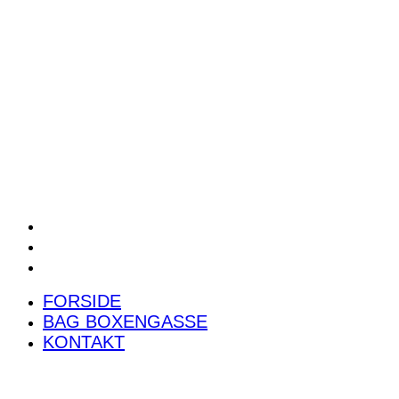
POWER RANKING
PODCAST
PRESSEMEDDELELSER
BILTEST
FORSIDE
BAG BOXENGASSE
KONTAKT
FORSIDE
BAG BOXENGASSE
KONTAKT