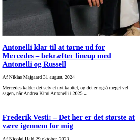
Antonelli klar til at tørne ud for
Mercedes – bekræfter lineup med
Antonelli og Russell
Af
Niklas Majgaard
31 august, 2024
Mercedes kalder det selv et nyt kapitel, og det er også meget vel
sagen, når Andrea Kimi Antonelli i 2025 ...
Frederik Vesti: – Det her er det største at
være igennem for mig
Af
Nicolai Hald
29 oktober, 2023