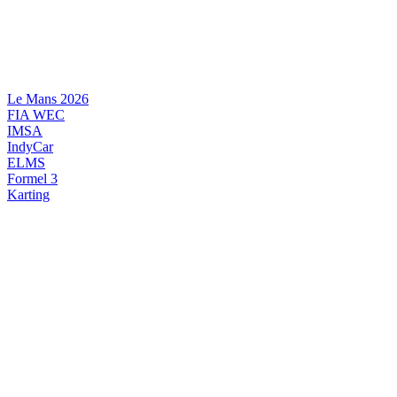
Videre
til
indhold
Le Mans 2026
FIA WEC
IMSA
IndyCar
ELMS
Formel 3
Karting
DANSK MOTORSPORT
INTERNATIONAL MOTORSPORT
ARTIKELSERIER