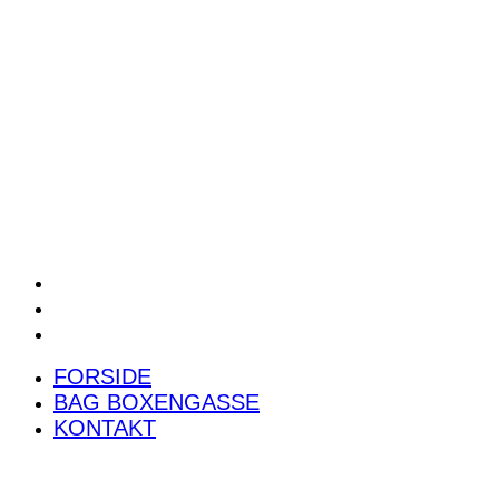
POWER RANKING
PODCAST
PRESSEMEDDELELSER
BILTEST
FORSIDE
BAG BOXENGASSE
KONTAKT
FORSIDE
BAG BOXENGASSE
KONTAKT