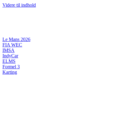
Videre til indhold
Le Mans 2026
FIA WEC
IMSA
IndyCar
ELMS
Formel 3
Karting
DANSK MOTORSPORT
INTERNATIONAL MOTORSPORT
ARTIKELSERIER