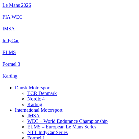
Videre
Le Mans 2026
til
indhold
FIA WEC
IMSA
IndyCar
ELMS
Formel 3
Karting
Dansk Motorsport
TCR Denmark
Nordic 4
Karting
International Motorsport
IMSA
WEC – World Endurance Championship
ELMS – European Le Mans Series
NTT IndyCar Series
Formel 1