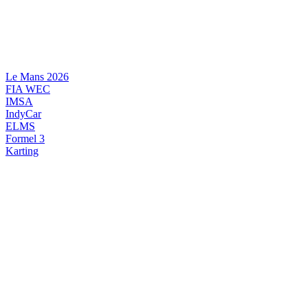
Videre
til
indhold
Le Mans 2026
FIA WEC
IMSA
IndyCar
ELMS
Formel 3
Karting
DANSK MOTORSPORT
INTERNATIONAL MOTORSPORT
ARTIKELSERIER