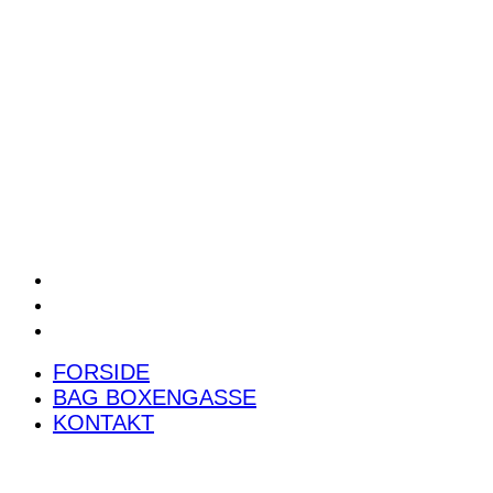
POWER RANKING
PODCAST
PRESSEMEDDELELSER
BILTEST
FORSIDE
BAG BOXENGASSE
KONTAKT
FORSIDE
BAG BOXENGASSE
KONTAKT