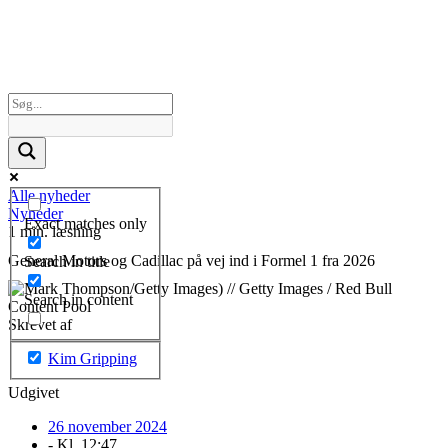
Alle nyheder
Nyheder
Exact matches only
1 min. læsning
General Motors og Cadillac på vej ind i Formel 1 fra 2026
Search in title
Search in content
Skrevet af
Kim Gripping
Udgivet
26 november 2024
- Kl.
12:47