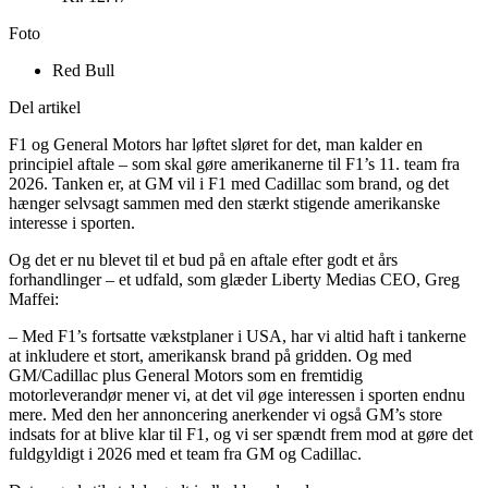
Foto
Red Bull
Del artikel
F1 og General Motors har løftet sløret for det, man kalder en
principiel aftale – som skal gøre amerikanerne til F1’s 11. team fra
2026. Tanken er, at GM vil i F1 med Cadillac som brand, og det
hænger selvsagt sammen med den stærkt stigende amerikanske
interesse i sporten.
Og det er nu blevet til et bud på en aftale efter godt et års
forhandlinger – et udfald, som glæder Liberty Medias CEO, Greg
Maffei:
– Med F1’s fortsatte vækstplaner i USA, har vi altid haft i tankerne
at inkludere et stort, amerikansk brand på gridden. Og med
GM/Cadillac plus General Motors som en fremtidig
motorleverandør mener vi, at det vil øge interessen i sporten endnu
mere. Med den her annoncering anerkender vi også GM’s store
indsats for at blive klar til F1, og vi ser spændt frem mod at gøre det
fuldgyldigt i 2026 med et team fra GM og Cadillac.