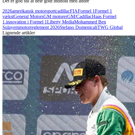
Det er god stil at dele godt indhold med andre
2026
amerikansk motorsport
cadillac
FIA
Formel 1
Formel 1
vækst
General Motors
GM motorer
GM/Cadillac
Haas Formel
1.
innovation i Formel 1
Liberty Media
Mohammed Ben
Sulayem
motorreglement 2026
Stefano Domenicali
TWG Global
Lignende artikler