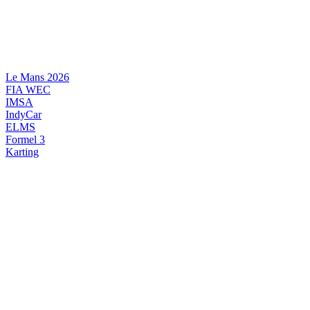
Videre
til
indhold
Le Mans 2026
FIA WEC
IMSA
IndyCar
ELMS
Formel 3
Karting
DANSK MOTORSPORT
INTERNATIONAL MOTORSPORT
ARTIKELSERIER