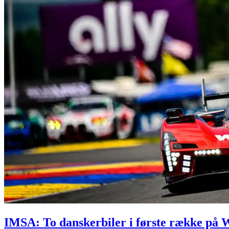
IMSA: To danskerbiler i første række på 