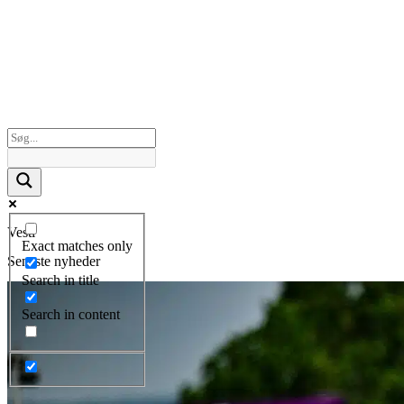
Vesti
Exact matches only
Seneste nyheder
Search in title
Search in content