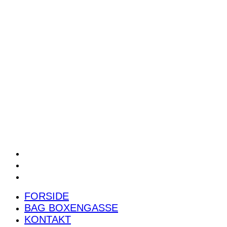
POWER RANKING
PODCAST
PRESSEMEDDELELSER
BILTEST
FORSIDE
BAG BOXENGASSE
KONTAKT
FORSIDE
BAG BOXENGASSE
KONTAKT