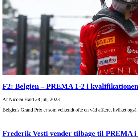
F2: Belgien – PREMA 1-2 i kvalifikationen 
Af
Nicolai Hald
28 juli, 2023
Belgiens Grand Prix er som velkendt ofte en våd affære, hvilket også er 
Frederik Vesti vender tilbage til PREMA i