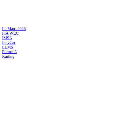
Videre
til
indhold
Le Mans 2026
FIA WEC
IMSA
IndyCar
ELMS
Formel 3
Karting
DANSK MOTORSPORT
INTERNATIONAL MOTORSPORT
ARTIKELSERIER