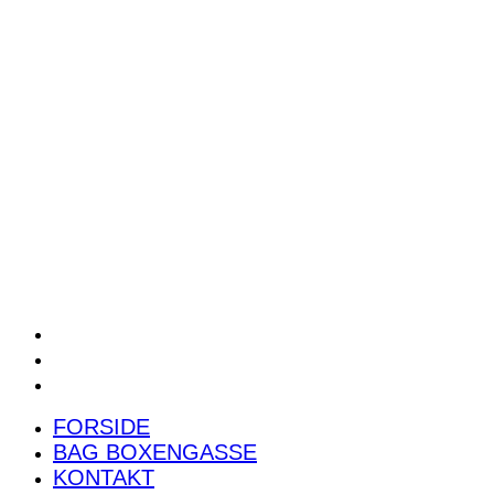
POWER RANKING
PODCAST
PRESSEMEDDELELSER
BILTEST
FORSIDE
BAG BOXENGASSE
KONTAKT
FORSIDE
BAG BOXENGASSE
KONTAKT