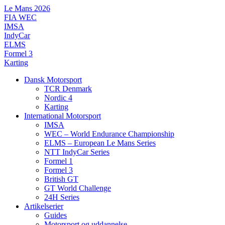
Videre
Le Mans 2026
til
FIA WEC
indhold
IMSA
IndyCar
ELMS
Formel 3
Karting
Dansk Motorsport
TCR Denmark
Nordic 4
Karting
International Motorsport
IMSA
WEC – World Endurance Championship
ELMS – European Le Mans Series
NTT IndyCar Series
Formel 1
Formel 3
British GT
GT World Challenge
24H Series
Artikelserier
Guides
Motorsport og uddannelse