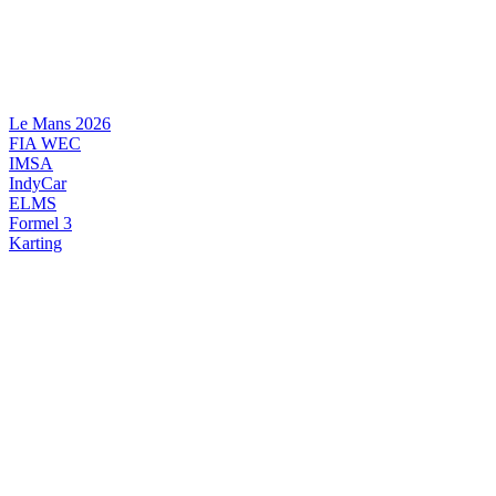
Videre
til
indhold
Le Mans 2026
FIA WEC
IMSA
IndyCar
ELMS
Formel 3
Karting
DANSK MOTORSPORT
INTERNATIONAL MOTORSPORT
ARTIKELSERIER