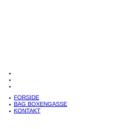
POWER RANKING
PODCAST
PRESSEMEDDELELSER
BILTEST
FORSIDE
BAG BOXENGASSE
KONTAKT
FORSIDE
BAG BOXENGASSE
KONTAKT