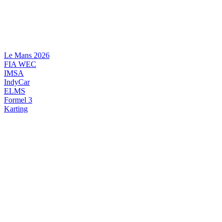
Videre
til
indhold
Le Mans 2026
FIA WEC
IMSA
IndyCar
ELMS
Formel 3
Karting
DANSK MOTORSPORT
INTERNATIONAL MOTORSPORT
ARTIKELSERIER