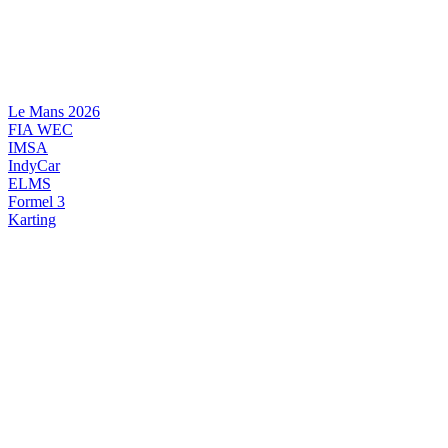
Videre
til
indhold
Le Mans 2026
FIA WEC
IMSA
IndyCar
ELMS
Formel 3
Karting
DANSK MOTORSPORT
INTERNATIONAL MOTORSPORT
ARTIKELSERIER