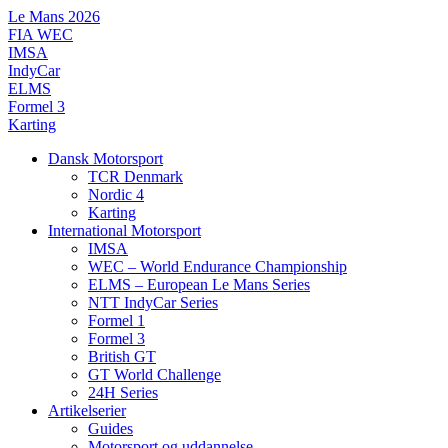
Videre
Le Mans 2026
til
FIA WEC
indhold
IMSA
IndyCar
ELMS
Formel 3
Karting
Dansk Motorsport
TCR Denmark
Nordic 4
Karting
International Motorsport
IMSA
WEC – World Endurance Championship
ELMS – European Le Mans Series
NTT IndyCar Series
Formel 1
Formel 3
British GT
GT World Challenge
24H Series
Artikelserier
Guides
Motorsport og uddannelse