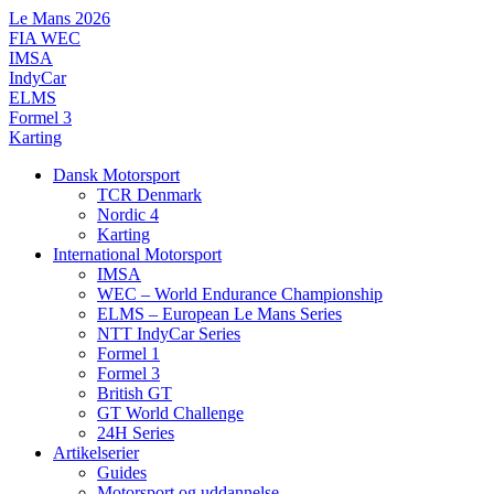
Videre
Le Mans 2026
til
FIA WEC
indhold
IMSA
IndyCar
ELMS
Formel 3
Karting
Dansk Motorsport
TCR Denmark
Nordic 4
Karting
International Motorsport
IMSA
WEC – World Endurance Championship
ELMS – European Le Mans Series
NTT IndyCar Series
Formel 1
Formel 3
British GT
GT World Challenge
24H Series
Artikelserier
Guides
Motorsport og uddannelse