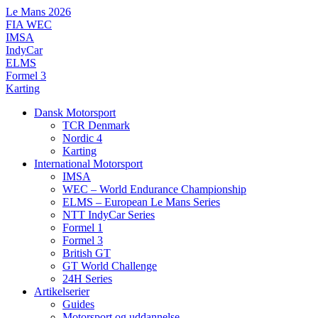
Videre
Le Mans 2026
til
FIA WEC
indhold
IMSA
IndyCar
ELMS
Formel 3
Karting
Dansk Motorsport
TCR Denmark
Nordic 4
Karting
International Motorsport
IMSA
WEC – World Endurance Championship
ELMS – European Le Mans Series
NTT IndyCar Series
Formel 1
Formel 3
British GT
GT World Challenge
24H Series
Artikelserier
Guides
Motorsport og uddannelse